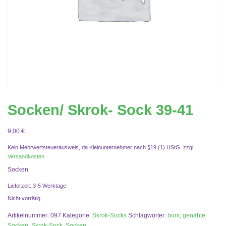
Socken/ Skrok- Sock 39-41
9,00
€
Kein Mehrwertsteuerausweis, da Kleinunternehmer nach §19 (1) UStG.
zzgl.
Versandkosten
Socken
Lieferzeit:
3-5 Werktage
Nicht vorrätig
Artikelnummer:
097
Kategorie:
Skrok-Socks
Schlagwörter:
bunt
,
genähte
Socken
,
Skrok-Sock
,
Socken