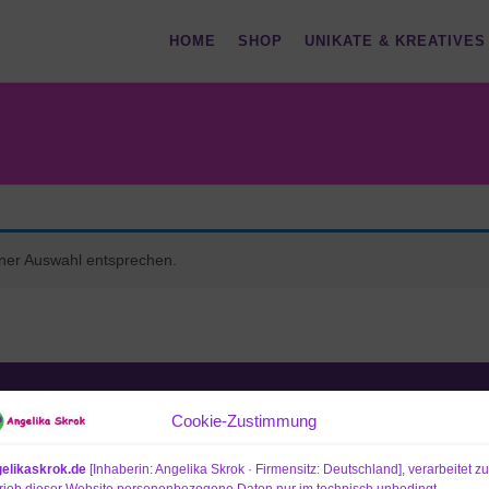
HOME
SHOP
UNIKATE & KREATIVES
iner Auswahl entsprechen.
Cookie-Zustimmung
SOCIAL MEDIA
elikaskrok.de
[Inhaberin: Angelika Skrok · Firmensitz: Deutschland], verarbeitet z