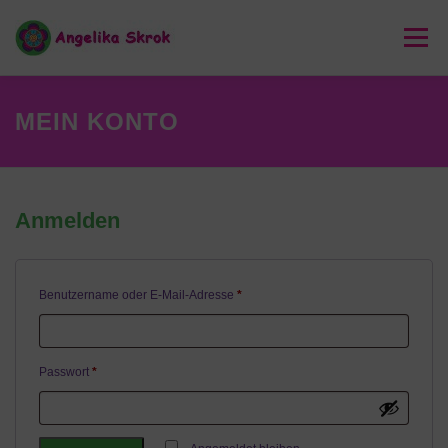
Zum
Inhalt
Menü
springen
HOME
SHOP
UNIKATE & KREATIVES
MEIN KONTO
SKROK BLOG
COOKIE-RICHTLINIE (EU)
Anmelden
E
Benutzername oder E-Mail-Adresse
*
r
f
o
E
Passwort
*
r
r
d
f
e
o