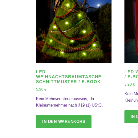
LED
LED 
WEIHNACHTSBAUMTASCHE
/ E-
SCHNITTMUSTER / E-BOOK
3,90
€
5,90
€
Kein Me
Kein Mehrwertsteuerausweis, da
Kleinun
Kleinunternehmer nach §19 (1) UStG.
IN
IN DEN WARENKORB