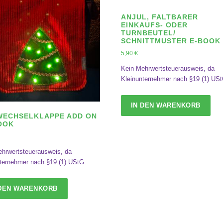
ANJUL, FALTBARER
EINKAUFS- ODER
TURNBEUTEL/
SCHNITTMUSTER E-BOOK
5,90
€
Kein Mehrwertsteuerausweis, da
Kleinunternehmer nach §19 (1) USt
IN DEN WARENKORB
WECHSELKLAPPE ADD ON
BOOK
hrwertsteuerausweis, da
ternehmer nach §19 (1) UStG.
 DEN WARENKORB