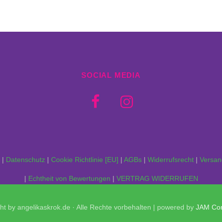
SOCIAL MEDIA
|
Datenschutz
|
Cookie Richtlinie [EU]
|
AGBs
|
Widerrufsrecht
|
Versan
|
Echtheit von Bewertungen
|
VERTRAG WIDERRUFEN
ht by angelikaskrok.de · Alle Rechte vorbehalten | powered by
JAM Con