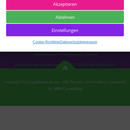
SOCIAL MEDIA
Akzeptieren
Ablehnen
Einstellungen
Cookie-Richtlinie
Datenschutz
Impressum
Impressum
|
Datenschutz
|
Cookie Richtlinie [EU]
|
AGBs
|
Widerrufsrecht
|
Versand
|
Zahlung
|
Echtheit von Bewertungen
|
VERTRAG WIDERRUFEN
copyright by angelikaskrok.de · Alle Rechte vorbehalten | powered
by
JAM Consulting