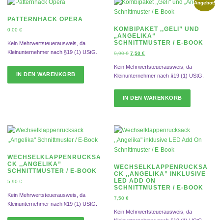
Angebot!
PATTERNHACK OPERA
KOMBIPAKET ,,GELI” UND
0,00
€
„ANGELIKA“
SCHNITTMUSTER / E-BOOK
Kein Mehrwertsteuerausweis, da
Kleinunternehmer nach §19 (1) UStG.
U
A
9,90
€
7,50
€
r
k
Kein Mehrwertsteuerausweis, da
s
t
IN DEN WARENKORB
Kleinunternehmer nach §19 (1) UStG.
p
u
r
e
ü
l
IN DEN WARENKORB
n
l
g
e
l
r
i
P
c
r
h
e
e
i
WECHSELKLAPPENRUCKSA
r
s
CK ,,ANGELIKA”
WECHSELKLAPPENRUCKSA
P
i
SCHNITTMUSTER / E-BOOK
CK ,,ANGELIKA” INKLUSIVE
r
s
LED ADD ON
5,90
€
e
t
SCHNITTMUSTER / E-BOOK
Kein Mehrwertsteuerausweis, da
i
:
7,50
€
s
7
Kleinunternehmer nach §19 (1) UStG.
Kein Mehrwertsteuerausweis, da
w
,
a
5