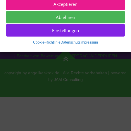
Akzeptieren
Ablehnen
Einstellungen
Impressum
|
Datenschutz
|
Cookie Richtlinie [EU]
|
AGBs
|
Cookie-Richtlinie
Datenschutz
Impressum
Widerrufsrecht
|
Versand
|
Zahlung
|
Echtheit von Bewertungen
|
VERTRAG WIDERRUFEN
copyright by angelikaskrok.de · Alle Rechte vorbehalten | powered
by
JAM Consulting