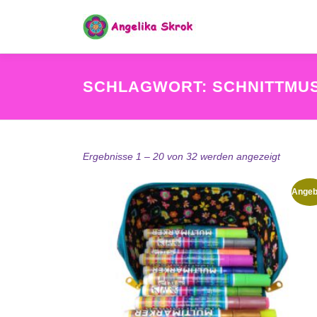
Zum
Inhalt
springen
SCHLAGWORT:
SCHNITTMU
N
Ergebnisse 1 – 20 von 32 werden angezeigt
a
c
Angeb
h
B
e
l
i
e
b