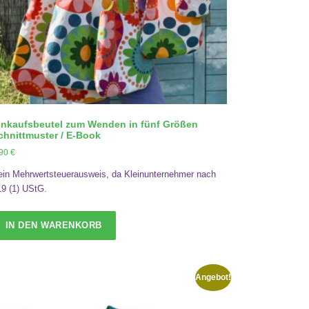
inkaufsbeutel zum Wenden in fünf Größen
chnittmuster / E-Book
,90
€
ein Mehrwertsteuerausweis, da Kleinunternehmer nach
19 (1) UStG.
IN DEN WARENKORB
Angebot!