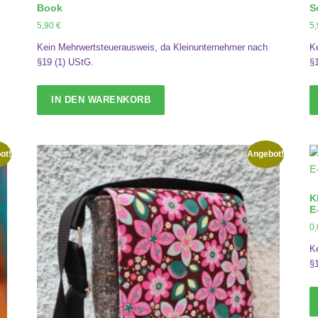
Book
S
€
5,90
€
5
Kein Mehrwertsteuerausweis, da Kleinunternehmer nach
K
§19 (1) UStG.
§
IN DEN WARENKORB
ot!
Angebot!
K
E
0
K
§