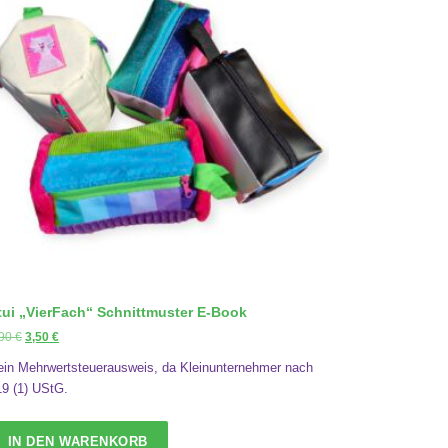
tui „VierFach“ Schnittmuster E-Book
U
A
,90
€
3,50
€
r
k
ein Mehrwertsteuerausweis, da Kleinunternehmer nach
s
t
19 (1) UStG.
p
u
r
e
ü
l
IN DEN WARENKORB