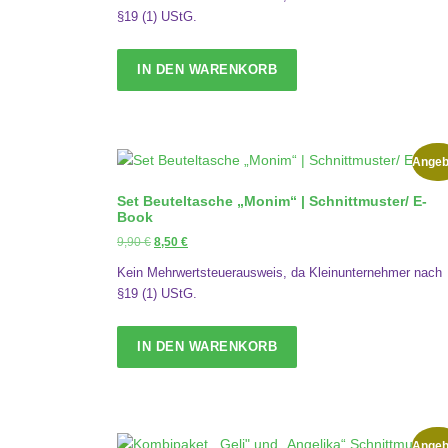
r
s
§19 (1) UStG.
e
t
i
:
s
3
IN DEN WARENKORB
w
,
a
9
r
0
:
Angeb
4
€
,
.
Set Beuteltasche „Monim“ | Schnittmuster/ E-
9
Book
0
U
A
9,90
€
8,50
€
r
k
€
Kein Mehrwertsteuerausweis, da Kleinunternehmer nach
s
t
§19 (1) UStG.
p
u
r
e
ü
l
IN DEN WARENKORB
n
l
g
e
l
r
i
P
c
r
Angeb