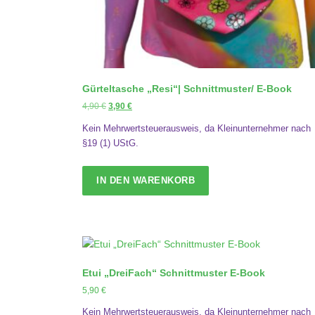
Gürteltasche „Resi“| Schnittmuster/ E-Book
U
A
4,90
€
3,90
€
r
k
Kein Mehrwertsteuerausweis, da Kleinunternehmer nach
s
t
§19 (1) UStG.
p
u
r
e
ü
l
IN DEN WARENKORB
n
l
g
e
l
r
i
P
c
r
h
e
Etui „DreiFach“ Schnittmuster E-Book
e
i
r
s
5,90
€
P
i
Kein Mehrwertsteuerausweis, da Kleinunternehmer nach