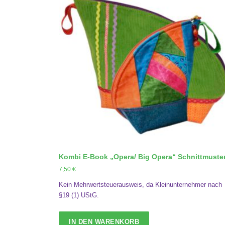
r
s
P
i
r
s
e
t
i
:
s
4
w
,
a
9
r
0
:
5
€
,
.
9
0
Kombi E-Book „Opera/ Big Opera“ Schnittmuste
€
7,50
€
Kein Mehrwertsteuerausweis, da Kleinunternehmer nach
§19 (1) UStG.
IN DEN WARENKORB