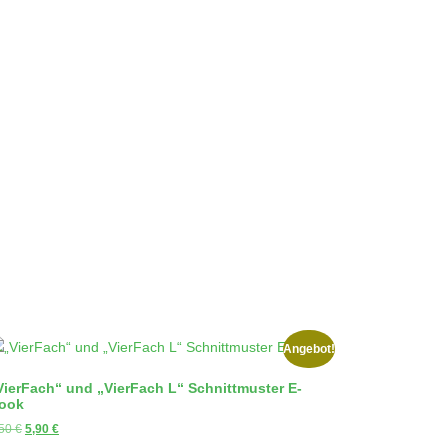
Angebot!
VierFach“ und „VierFach L“ Schnittmuster E-
ook
U
A
,50
€
5,90
€
r
k