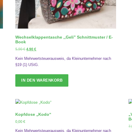
Wechselklappentasche ,,Geli” Schnittmuster / E-
Book
U
A
5,90
€
4,90
€
r
k
Kein Mehrwertsteuerausweis, da Kleinunternehmer nach
s
t
§19 (1) UStG.
p
u
r
e
ü
l
IN DEN WARENKORB
n
l
g
e
l
r
i
P
c
r
h
e
Kopfdose „Kodo“
„
B
e
i
0,00
€
r
s
7
Kein Mehrwertsteuerausweis, da Kleinunternehmer nach
P
i