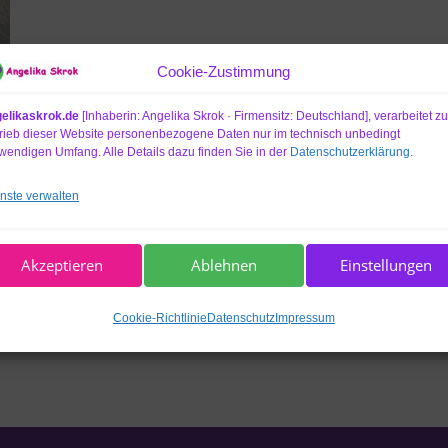
Cookie-Zustimmung
elikaskrok.de
[Inhaberin: Angelika Skrok · Firmensitz: Deutschland], verarbeitet z
rieb dieser Website personenbezogene Daten nur im technisch unbedingt
wendigen Umfang. Alle Details dazu finden Sie in der
Datenschutzerklärung
.
nste verwalten
Akzeptieren
Ablehnen
Einstellungen
Cookie-Richtlinie
Datenschutz
Impressum