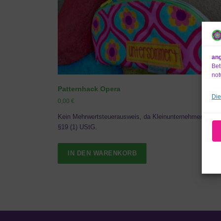
ang
Bet
not
Patternhack Opera
Die
0,00
€
Kein Mehrwertsteuerausweis, da Kleinunternehmer nach
§19 (1) UStG.
IN DEN WARENKORB