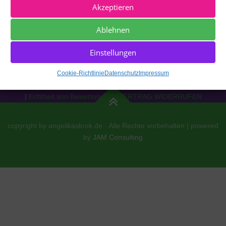
Akzeptieren
Ablehnen
Einstellungen
Impressum
|
Datenschutz
|
Cookie Richtlinie [EU]
|
AGBs
|
Cookie-Richtlinie
Datenschutz
Impressum
Widerrufsrecht
|
Versand
|
Zahlung
|
Echtheit von Bewertungen
|
VERTRAG WIDERRUFEN
copyright by angelikaskrok.de · Alle Rechte vorbehalten | powered
by
JAM Consulting