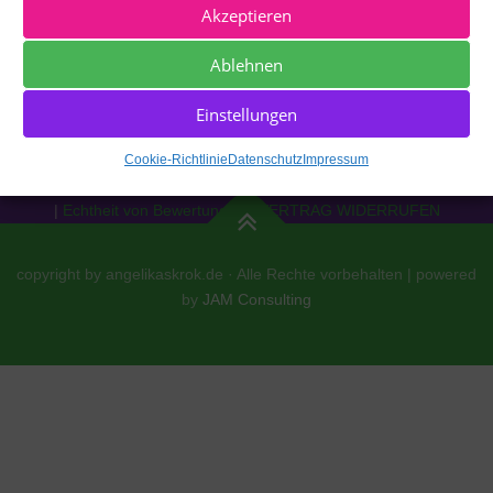
Akzeptieren
Ablehnen
Einstellungen
Impressum
|
Datenschutz
|
Cookie Richtlinie [EU]
|
AGBs
|
Cookie-Richtlinie
Datenschutz
Impressum
Widerrufsrecht
|
Versand
|
Zahlung
|
Echtheit von Bewertungen
|
VERTRAG WIDERRUFEN
copyright by angelikaskrok.de · Alle Rechte vorbehalten | powered
by
JAM Consulting