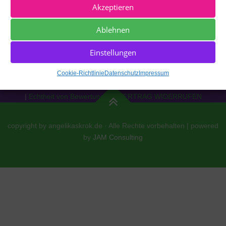
Akzeptieren
Ablehnen
Einstellungen
Impressum
|
Datenschutz
|
Cookie Richtlinie [EU]
|
AGBs
|
Cookie-Richtlinie
Datenschutz
Impressum
Widerrufsrecht
|
Versand
|
Zahlung
|
Echtheit von Bewertungen
|
VERTRAG WIDERRUFEN
copyright by angelikaskrok.de · Alle Rechte vorbehalten | powered
by
JAM Consulting