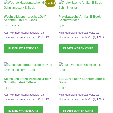
i
P
i
P
Angebot!
c
r
c
r
h
e
h
e
e
i
e
i
Wechselklappentasche ,,Geli”
Projekttasche Antila | E-Book
r
s
r
s
Schnittmuster / E-Book
Schnittmuster
P
i
P
i
U
A
5,90
€
4,90
€
5,90
€
r
s
r
s
r
k
e
t
e
t
Kein Mehrwertsteuerausweis, da
Kein Mehrwertsteuerausweis, da
s
t
i
:
i
:
Kleinunternehmer nach §19 (1) UStG.
Kleinunternehmer nach §19 (1) UStG.
p
u
s
3
s
3
r
e
w
,
w
,
ü
l
IN DEN WARENKORB
IN DEN WARENKORB
a
9
a
9
n
l
r
0
r
0
g
e
:
:
l
r
4
€
4
€
i
P
,
.
,
.
c
r
9
9
h
e
0
0
e
i
Kleine und große Pilzdose „Pido“ |
Etui „DreiFach“ Schnittmuster E-
r
s
Schnittmuster/ E-Book
Book
€
€
P
i
0,00
€
5,90
€
r
s
e
t
Kein Mehrwertsteuerausweis, da
Kein Mehrwertsteuerausweis, da
i
:
Kleinunternehmer nach §19 (1) UStG.
Kleinunternehmer nach §19 (1) UStG.
s
4
w
,
IN DEN WARENKORB
IN DEN WARENKORB
a
9