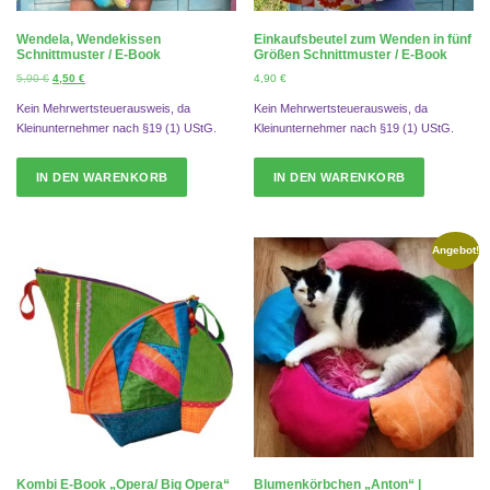
r
0
:
Wendela, Wendekissen
Einkaufsbeutel zum Wenden in fünf
4
€
Schnittmuster / E-Book
Größen Schnittmuster / E-Book
,
.
U
A
5,90
€
4,50
€
4,90
€
9
r
k
0
Kein Mehrwertsteuerausweis, da
Kein Mehrwertsteuerausweis, da
s
t
Kleinunternehmer nach §19 (1) UStG.
Kleinunternehmer nach §19 (1) UStG.
p
u
€
r
e
ü
l
IN DEN WARENKORB
IN DEN WARENKORB
n
l
g
e
l
r
i
P
Angebot!
c
r
h
e
e
i
r
s
P
i
r
s
e
t
i
:
s
4
w
,
a
5
r
0
Kombi E-Book „Opera/ Big Opera“
Blumenkörbchen „Anton“ |
: