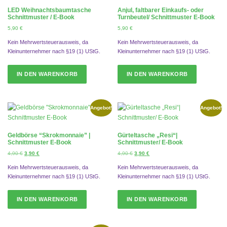
LED Weihnachtsbaumtasche
Anjul, faltbarer Einkaufs- oder
Schnittmuster / E-Book
Turnbeutel/ Schnittmuster E-Book
5,90
€
5,90
€
Kein Mehrwertsteuerausweis, da
Kein Mehrwertsteuerausweis, da
Kleinunternehmer nach §19 (1) UStG.
Kleinunternehmer nach §19 (1) UStG.
IN DEN WARENKORB
IN DEN WARENKORB
Angebot!
Angebot!
Geldbörse “Skrokmonnaie” |
Gürteltasche „Resi“|
Schnittmuster E-Book
Schnittmuster/ E-Book
U
A
U
A
4,90
€
3,90
€
4,90
€
3,90
€
r
k
r
k
Kein Mehrwertsteuerausweis, da
Kein Mehrwertsteuerausweis, da
s
t
s
t
Kleinunternehmer nach §19 (1) UStG.
Kleinunternehmer nach §19 (1) UStG.
p
u
p
u
r
e
r
e
ü
l
ü
l
IN DEN WARENKORB
IN DEN WARENKORB
n
l
n
l
g
e
g
e
l
r
l
r