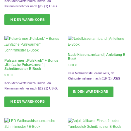
Kein Mehrwertsteuerausweis, da
9
h
e
Kleinunternehmer nach §19 (1) UStG.
0
e
i
r
s
€
IN DEN WARENKORB
P
i
r
s
e
t
i
:
s
3
w
,
a
5
r
0
Nadelkissenarmband | Anleitung E-
Book
:
Pulswärmer „Pulskrok“ + Bonus
5
€
„Einfache Pulswärmer“ |
0,00
€
Schnittmuster E-Book
,
.
Kein Mehrwertsteuerausweis, da
9
5,90
€
Kleinunternehmer nach §19 (1) UStG.
0
Kein Mehrwertsteuerausweis, da
Kleinunternehmer nach §19 (1) UStG.
€
IN DEN WARENKORB
IN DEN WARENKORB