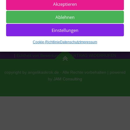
Akzeptieren
Ablehnen
Einstellungen
Impressum
|
Datenschutz
|
Cookie Richtlinie [EU]
|
AGBs
|
Cookie-Richtlinie
Datenschutz
Impressum
Widerrufsrecht
|
Versand
|
Zahlung
|
Echtheit von Bewertungen
|
VERTRAG WIDERRUFEN
copyright by angelikaskrok.de · Alle Rechte vorbehalten | powered
by
JAM Consulting