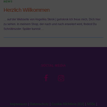
NEWS
Herzlich Willkommen
… auf der Webseite von Angelika Skrok | geliskrok Ich freue mich, Dich hier
zu sehen. In meinem Shop, der nach und nach erweitert wird, findest Du
Schnittmuster. Später kannst …
SOCIAL MEDIA
Impressum
|
Datenschutz
|
Cookie Richtlinie [EU]
|
AGBs
|