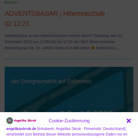
MARKT
ADVENTSBASAR | Hiberniaschule ·
02.12.23
Adventsbasar an der Hiberniusschule Herne! Wann? Samstag, den 02.
Dezember 2023 von 12:00 Uhr bis 17:00 Uhr Wo? Hiberniaschule ·
Holsterhauser Str. 70 · 44652 Herne ICH BIN dabei
Kommst Du …
Cookie-Zustimmung
angelikaskrok.de
[Inhaberin: Angelika Skrok · Firmensitz: Deutschland],
verarbeitet zum Betrieb dieser Website personenbezogene Daten nur im